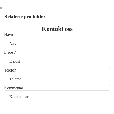
Relaterte produkter
Åpne
Åpne
bildet
bildet
i
i
Kontakt oss
fullskjerm
fullskjerm
Navn
E-post
*
Telefon
Kommentar