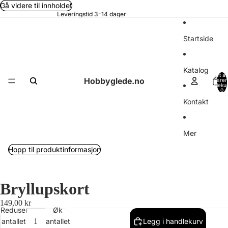
Gå videre til innholdet
Leveringstid 3-14 dager
Startside
Katalog
Totalt an
Hobbyglede.no
varer 
handleku
0
Kontakt
Mer
Hopp til produktinformasjon
Bryllupskort
149,00 kr
Reduser
Øk
antallet
antallet
Legg i handlekurv