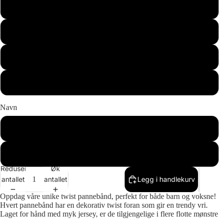
1-3 år
3-6 år
6-10 år
Voksen
Navn
Nei
Ja
Reduser
Øk
antallet
antallet
Legg i handlekurv
Oppdag våre unike twist pannebånd, perfekt for både barn og voksne!
Hvert pannebånd har en dekorativ twist foran som gir en trendy vri.
Laget for hånd med myk jersey, er de tilgjengelige i flere flotte mønstre