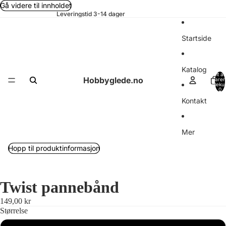
Gå videre til innholdet
Leveringstid 3-14 dager
Startside
Katalog
Totalt an
Hobbyglede.no
varer 
handleku
0
Kontakt
Mer
Hopp til produktinformasjon
Twist pannebånd
149,00 kr
Størrelse