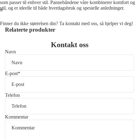
som passer til enhver stil. Pannebåndene våre kombinerer komfort og
stil, og er ideelle til både hverdagsbruk og spesielle anledninger.
Åpne
Åpne
Finner du ikke størrelsen din? Ta kontakt med oss, så hjelper vi deg!
bildet
bildet
Relaterte produkter
i
i
fullskjerm
fullskjerm
Kontakt oss
Navn
E-post
*
Telefon
Kommentar