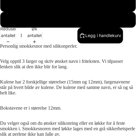
Ja
Nei
Reduser
Øk
antallet
antallet
Legg i handlekurv
Personlig smokkesnor med silikonperler.
Velg opptil 3 farger og skriv ønsket navn i friteksten. Vi tilpasser
lenken slik at den ikke blir for lang.
Kulene har 2 forskjellige størrelser (15mm og 12mm), fargenavnene
står på hvert bilde av kulene. De kulene med samme navn, er så og så
helt like.
Bokstavene er i størrelse 12mm.
Du velger også om du ønsker silikonring eller en løkke for å feste
smokken i. Smokkesnoren med løkke lages med en grå sikkerhetsperle
slik at perlene ikke kan falle av.