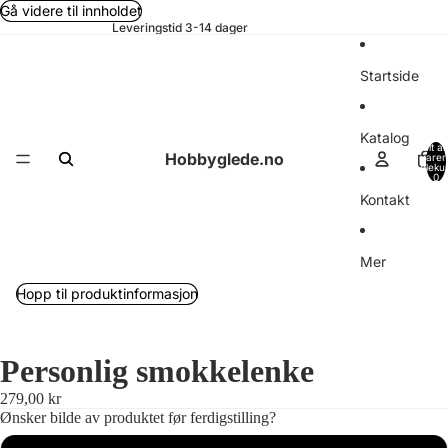
Gå videre til innholdet
Leveringstid 3-14 dager
Startside
Katalog
Totalt an
Hobbyglede.no
varer 
handleku
0
Kontakt
Mer
Hopp til produktinformasjon
Personlig smokkelenke
279,00 kr
Ønsker bilde av produktet før ferdigstilling?