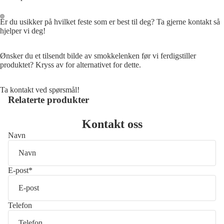
Er du usikker på hvilket feste som er best til deg? Ta gjerne kontakt så
hjelper vi deg!
Åpne
Åpne
bildet
bildet
i
i
Ønsker du et tilsendt bilde av smokkelenken før vi ferdigstiller
produktet? Kryss av for alternativet for dette.
fullskjerm
fullskjerm
Ta kontakt ved spørsmål!
Relaterte produkter
Kontakt oss
Navn
E-post
*
Telefon