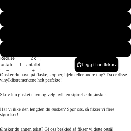
7 cm
10 cm
12 cm
15 cm
Reduser
Øk
antallet
antallet
Legg i handlekurv
Ønsker du navn på flaske, kopper, hjelm eller andre ting? Da er disse
vinylklistremerkene helt perfekte!
Skriv inn ønsket navn og velg hvilken størrelse du ønsker.
Har vi ikke den lengden du ønsker? Spør oss, så fikser vi flere
størrelser!
Ønsker du annen tekst? Gi oss beskjed så fikser vi dette også!