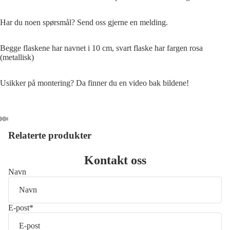
Har du noen spørsmål? Send oss gjerne en melding.
Begge flaskene har navnet i 10 cm, svart flaske har fargen rosa
(metallisk)
Usikker på montering? Da finner du en video bak bildene!
ill
v
Relaterte produkter
Åpne
Åpne
Åpne
Åpne
deo
bildet
bildet
bildet
bildet
i
i
i
i
Kontakt oss
fullskjerm
fullskjerm
fullskjerm
fullskjerm
Navn
E-post
*