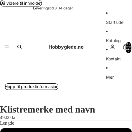
Gå videre til innholdet
Leveringstid 3-14 dager
Startside
Katalog
Totalt an
Hobbyglede.no
varer 
handleku
0
Kontakt
Mer
Hopp til produktinformasjon
Klistremerke med navn
49,00 kr
Lengde