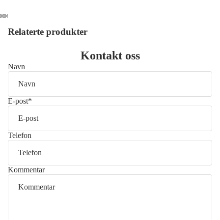
Relaterte produkter
Åpne
Åpne
Åpne
Åpne
Åpne
bildet
bildet
bildet
bildet
bildet
i
i
i
i
i
Kontakt oss
fullskjerm
fullskjerm
fullskjerm
fullskjerm
fullskjerm
Navn
E-post
*
Telefon
Kommentar