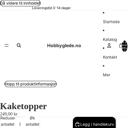
Gå videre til innholdet
Leveringstid 3-14 dager
Startside
Katalog
Totalt an
Hobbyglede.no
varer 
handleku
0
Kontakt
Mer
Hopp til produktinformasjon
Kaketopper
249,00 kr
Reduser
Øk
antallet
antallet
Legg i handlekurv