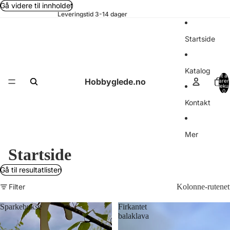
Gå videre til innholdet
Leveringstid 3-14 dager
Startside
Katalog
Totalt an
Hobbyglede.no
varer 
handleku
0
Kontakt
Mer
Startside
Gå til resultatlisten
Filter
Kolonne-rutenet
Sparkebukse
Firkantet
balaklava